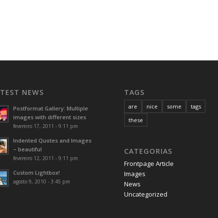
ATEST NEWS
TAGS
are
nice
some
tags
Postformat Gallery: Multiple
images with different sizes
these
fevereiro 17, 2011 - 9:11 pm
Indented Quotes and Images
– beautiful
CATEGORIAS
fevereiro 12, 2011 - 9:11 pm
Frontpage Article
Custom Lightbox!
Images
agosto 9, 2010 - 3:45 pm
News
Uncategorized