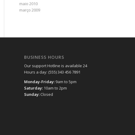
maio 2010
março 2009
BUSINESS HOURS
Our support Hotline is available 24
Hours a day: (555) 343 456 7891
Monday-Friday:
9am to 5pm
Saturday:
10am to 2pm
Sunday:
Closed