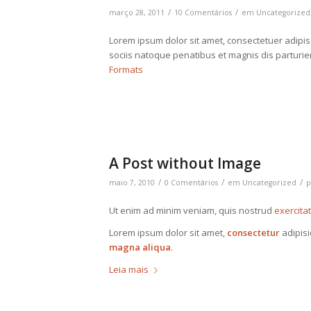
/
/
março 28, 2011
10 Comentários
em
Uncategorized
Lorem ipsum dolor sit amet, consectetuer adipi
sociis natoque penatibus et magnis dis parturi
Formats
A Post without Image
/
/
/
maio 7, 2010
0 Comentários
em
Uncategorized
Ut enim ad minim veniam, quis nostrud
exercita
Lorem ipsum dolor sit amet,
consectetur
adipisi
magna aliqua
.
Leia mais