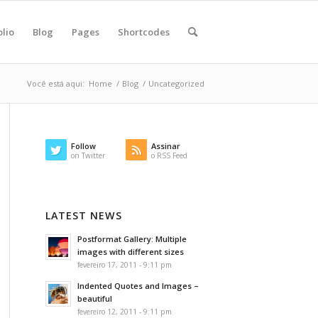
olio
Blog
Pages
Shortcodes
Você está aqui:
Home
/
Blog
/
Uncategorized
Follow
Assinar
on Twitter
o RSS Feed
LATEST NEWS
Postformat Gallery: Multiple
images with different sizes
fevereiro 17, 2011 - 9:11 pm
Indented Quotes and Images –
beautiful
fevereiro 12, 2011 - 9:11 pm