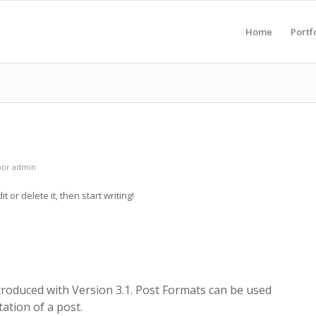
Home
Portf
por
admin
 or delete it, then start writing!
troduced with Version 3.1. Post Formats can be used
ation of a post.